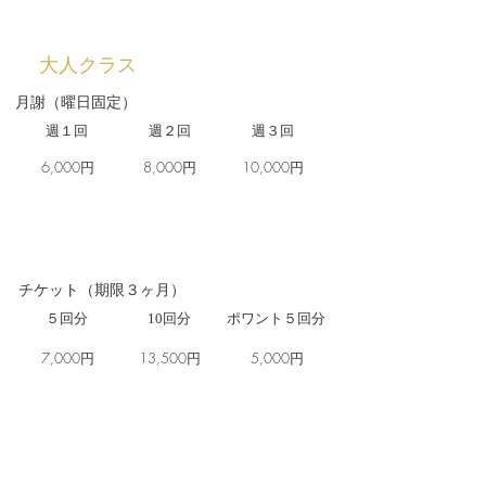
大人クラス
​月謝（曜日固定）
​週１回
週２回
週３回
6,000円
8,000円
10,000円
​チケット（期限３ヶ月）
５回分
10回分
ポワント５回分
7,000円
13,500円
5,000円
​ビジター