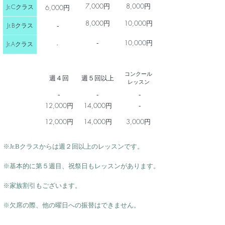
7,000
​円
8,000
​円
Jr.C
6,000円
クラス
8,000
​円
10,000
​円
Jr.B
クラス
-
10,000
​円
-
Jr.A
-
クラス
​コンクール
​週４回
​週５回以上
レッスン
-
-
-
12,000
​円
14,000
​円
-
12,000
​円
14,000
​円
3,000円
※Jr.Bクラスからは週２回以上のレッスンです。
※基本的に第５週目、祝祭日もレッスンがあります。
※家族割引もございます。
※欠席の際、他の曜日への振替はできません。