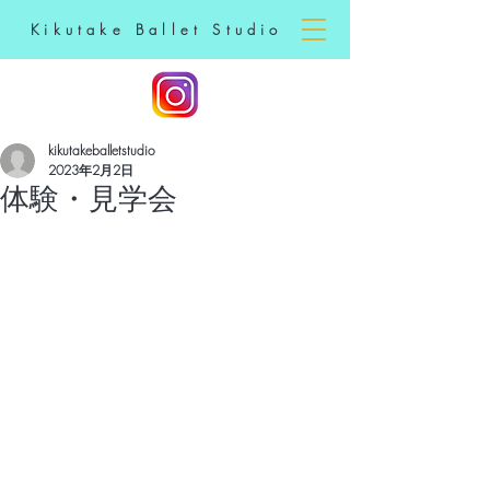
Kikutake Ballet Studio
kikutakeballetstudio
2023年2月2日
体験・見学会